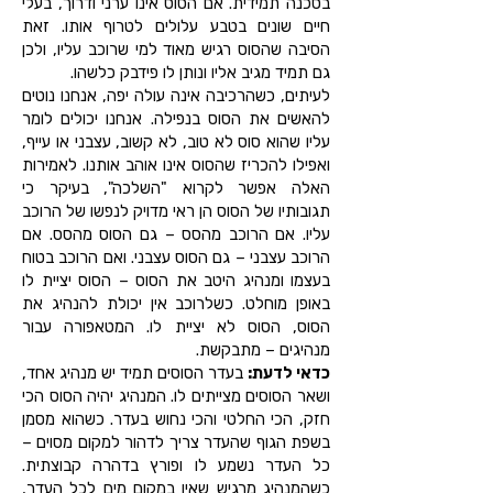
בסכנה תמידית. אם הסוס אינו ערני ודרוך, בעלי
חיים שונים בטבע עלולים לטרוף אותו. זאת
הסיבה שהסוס רגיש מאוד למי שרוכב עליו, ולכן
גם תמיד מגיב אליו ונותן לו פידבק כלשהו.
לעיתים, כשהרכיבה אינה עולה יפה, אנחנו נוטים
להאשים את הסוס בנפילה. אנחנו יכולים לומר
עליו שהוא סוס לא טוב, לא קשוב, עצבני או עייף,
ואפילו להכריז שהסוס אינו אוהב אותנו. לאמירות
האלה אפשר לקרוא "השלכה", בעיקר כי
תגובותיו של הסוס הן ראי מדויק לנפשו של הרוכב
עליו. אם הרוכב מהסס – גם הסוס מהסס. אם
הרוכב עצבני – גם הסוס עצבני. ואם הרוכב בטוח
בעצמו ומנהיג היטב את הסוס – הסוס יציית לו
באופן מוחלט. כשלרוכב אין יכולת להנהיג את
הסוס, הסוס לא יציית לו. המטאפורה עבור
מנהיגים – מתבקשת.
כדאי לדעת:
בעדר הסוסים תמיד יש מנהיג אחד,
ושאר הסוסים מצייתים לו. המנהיג יהיה הסוס הכי
חזק, הכי החלטי והכי נחוש בעדר. כשהוא מסמן
בשפת הגוף שהעדר צריך לדהור למקום מסוים –
כל העדר נשמע לו ופורץ בדהרה קבוצתית.
כשהמנהיג מרגיש שאין במקום מים לכל העדר,