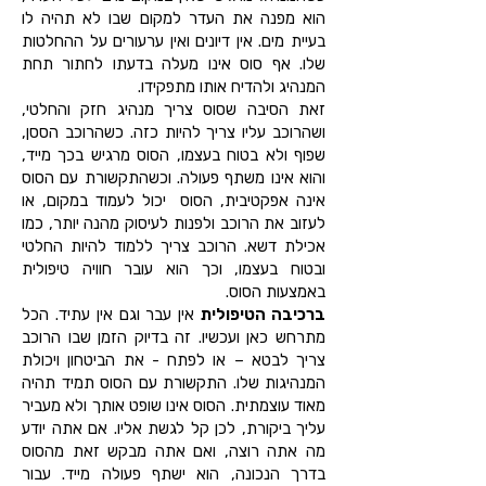
הוא מפנה את העדר למקום שבו לא תהיה לו
בעיית מים. אין דיונים ואין ערעורים על ההחלטות
שלו. אף סוס אינו מעלה בדעתו לחתור תחת
המנהיג ולהדיח אותו מתפקידו.
זאת הסיבה שסוס צריך מנהיג חזק והחלטי,
ושהרוכב עליו צריך להיות כזה. כשהרוכב הססן,
שפוף ולא בטוח בעצמו, הסוס מרגיש בכך מייד,
והוא אינו משתף פעולה. וכשהתקשורת עם הסוס
אינה אפקטיבית, הסוס יכול לעמוד במקום, או
לעזוב את הרוכב ולפנות לעיסוק מהנה יותר, כמו
אכילת דשא. הרוכב צריך ללמוד להיות החלטי
ובטוח בעצמו, וכך הוא עובר חוויה טיפולית
באמצעות הסוס.
ברכיבה הטיפולית
אין עבר וגם אין עתיד. הכל
מתרחש כאן ועכשיו. זה בדיוק הזמן שבו הרוכב
צריך לבטא – או לפתח - את הביטחון ויכולת
המנהיגות שלו. התקשורת עם הסוס תמיד תהיה
מאוד עוצמתית. הסוס אינו שופט אותך ולא מעביר
עליך ביקורת, לכן קל לגשת אליו. אם אתה יודע
מה אתה רוצה, ואם אתה מבקש זאת מהסוס
בדרך הנכונה, הוא ישתף פעולה מייד. עבור