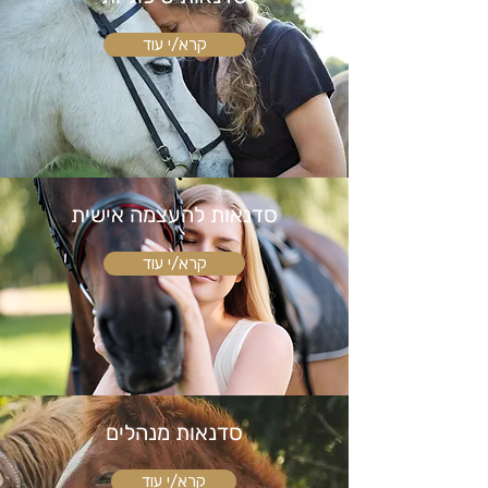
קרא/י עוד
סדנאות להעצמה אישית
קרא/י עוד
סדנאות מנהלים
קרא/י עוד