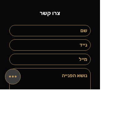
צרו קשר
שלח/י